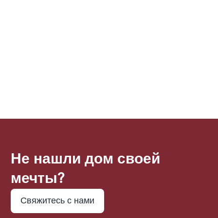
удобному доступу к основным
достопримечательностям и круглосуточной
охране, апартаменты Equiti предлагают
удобство и комфорт для современной жизни.
1
1
Не нашли дом своей
мечты?
Свяжитесь с нами