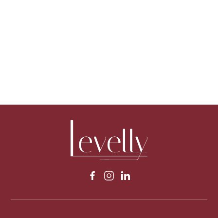
первоклассных удобств в этой 101-
уровневой башне в Бизнес-Бэй.
1
1